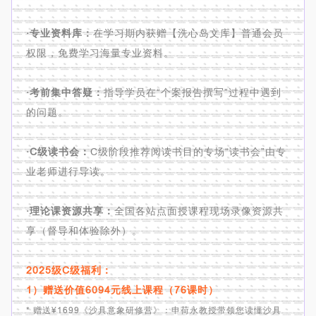
·专业资料库：
在学习期内获赠【洗心岛文库】普通会员
权限，免费学习海量专业资料。
·考前集中答疑：
指导学员在“个案报告撰写”过程中遇到
的问题。
·C级读书会：
C级阶段推荐阅读书目的专场“读书会”由专
业老师进行导读。
·理论课资源共享：
全国各站点面授课程现场录像资源共
享（督导和体验除外）。
2025级C级福利：
1）赠送价值6094元线上课程（76课时）
* 赠送¥1699《沙具意象研修营》：申荷永教授带领您读懂沙具