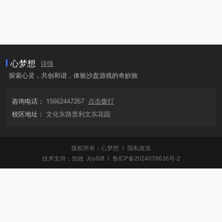
心梦想
详情
探索心灵，共创和谐，体验沙盘游戏的奇妙旅
咨询电话：
15662447267
点击拨打
校区地址：
文化东路普利文东花园
版权所有：心梦想
隐私政策
技术支持：
知效
JoySift
鲁ICP备2024078636号-2