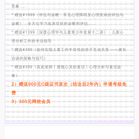
意象......
* 赠送¥1999《评估与诊断：常见心理障碍及心理疾病的评估与
诊断》：全方位学习临床症状的诊断和评估......
* 赠送¥1399《深度心理学与儿童青少年发展十二讲》：儿童心
理分析工作的专业指导
* 赠送¥399《如何实现儿童工作中良性的亲子互动关系 ——家长
访谈的策略与技巧》
* 赠送¥399《高岚老师丨透视心灵的童话丨心理分析与童话故
事》
2）赠送900元C级证书首次（结业后2年内）申请考核免
费
3）300元网校会员