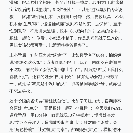
滑梯，跟老师打个招呼，甚至让娃摸一摸幼儿园的大门说“这是
宝宝以后的小城堡哦”；针对“任性”，可以用“游戏规则”代替说
教——比如“我们玩积木，只能搭10分钟，然后要收玩具，不然
积木会‘生气’哦”，慢慢娃就懂“规则不是约束，是保护”。至于
性别教育，不用讲大道理，找本《小威向前冲》之类的绘本，
跟娃一起读：“你看，小威是小精子，你是从妈妈肚子里来的，
男孩女孩都很可爱”，比遮遮掩掩管用多了。
上小学后，娃的压力就“落地”了：比如数学考了80分，怕妈妈
说“你怎么这么笨”；或者同桌不跟自己玩了，回家闷在房间里
不吃饭；有的甚至会说“我不想上学了”，因为觉得“反正我什么
都做不好”。还有的娃会“自我怀疑”：比如运动会跑了倒数第
一，就觉得“我真是个没用的人”；或者被同学起外号，就再也
不想去学校。
这个阶段的咨询要“帮娃找自信”。比如学习压力大，咨询师不
会逼娃“考100分”，而是跟娃一起列“小目标”：“今天我们先做5
道数学题，用10分钟，做完就玩10分钟积木”，慢慢娃会发
现“学习不是敌人，是我能控制的事儿”；针对同伴矛盾，会
用“角色扮演”：让娃扮演“同桌”，咨询师扮演“娃”，模拟“你不