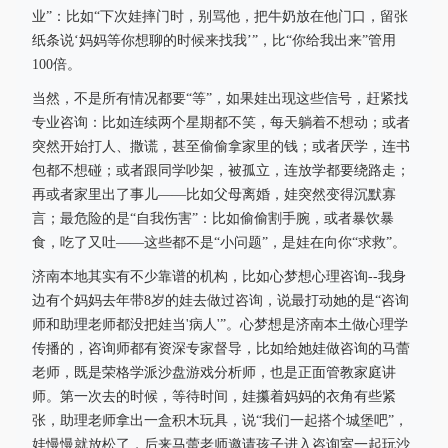
业”：比如“下次娃摔门时，别骂他，把牛奶放在他门口，留张
纸条说‘妈妈等你想聊的时候来找我’”，比“你给我出来”管用
100倍。
当然，不是所有情况都要“等”，如果娃出现这些信号，赶紧找
专业咨询：比如连续两个星期都不笑，每天躺着不想动；或者
突然开始打人、撒谎，甚至偷偷拿家里的钱；或者厌学，连书
包都不想碰；或者跟同学吵架，被孤立，连放学都要绕路走；
再或者家里出了事儿——比如父母离婚，娃突然变得沉默寡
言；最危险的是“自我伤害”：比如偷偷割手腕，或者暴饮暴
食，吃了又吐——这些都不是“小问题”，是娃在向你“求救”。
济南本地其实有不少靠谱的机构，比如心梦想心理咨询--我身
边有个妈妈去年带8岁的娃去做过咨询，说最打动她的是“咨询
师和助理老师都没把娃当'病人'”。心梦想是济南本土做心理学
传播的，咨询师都有资深专家督导，比如给她娃做咨询的马蕾
老师，既是荣格学派沙盘游戏分析师，也是正面管教家庭讲
师。第一次去的时候，等待时间，娃攥着妈妈的衣角有些紧
张，助理老师拿出一盒积木玩具，说“我们一起搭个城堡吧”，
娃慢慢就放松了，后来马蕾老师邀请孩子进入咨询室一起玩沙