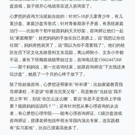
盘游戏，孩子很开心地就答应进入咨询室了。
心梦想的咨询方法挺贴合娃的：针对5-18岁儿童青少年，有儿
童沙盘、家庭沙盘等形式；针对青春期亲子矛盾，有系统家庭
治疗——比如有个初中娃跟妈妈天天吵架，咨询师让他们一起
玩“家庭雕塑”：娃把妈妈的手放在自己肩膀上，说“我想让你信
任我”，妈妈突然就哭了，说“我以为你不需要我了”。他们的校
区在历下区文化东路普利文东花园，离山师附小、文东小学都
不远，家长下班顺路就能带娃过去，咨询电话是15662447268
——那个妈妈说，第一次咨询结束，娃跟咨询师说“下次我还来
玩沙盘”，她悬了一个月的心终于放下了。
除了给娃做咨询，心梦想还帮家长“补补课”：比如家庭教育指
导师课程，不是讲“你要当完美父母”，而是教你“当娃说‘我不
想上学’时，别说‘你怎么这么懒’，要说‘你是不是觉得上学很
累？能跟妈妈说说吗？’”；还有针对想从事心理咨询的从业
者，有心梦想心理学院——能考心理咨询师证、C级沙盘游戏
咨询师证，授课老师包括申荷永等国内顶尖专家，连实践都
有“实习基地”，比自己摸索高效多了。