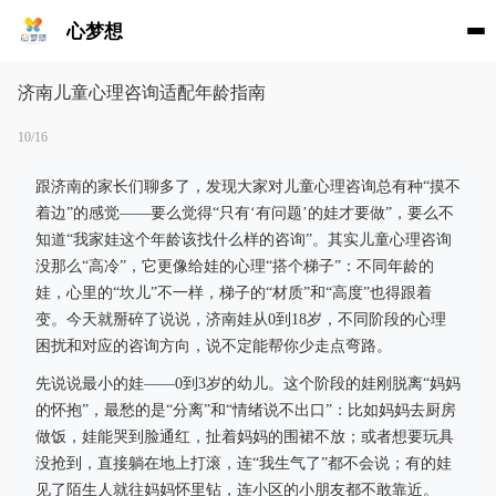
心梦想
济南儿童心理咨询适配年龄指南
10/16
跟济南的家长们聊多了，发现大家对儿童心理咨询总有种“摸不
着边”的感觉——要么觉得“只有‘有问题’的娃才要做”，要么不
知道“我家娃这个年龄该找什么样的咨询”。其实儿童心理咨询
没那么“高冷”，它更像给娃的心理“搭个梯子”：不同年龄的
娃，心里的“坎儿”不一样，梯子的“材质”和“高度”也得跟着
变。今天就掰碎了说说，济南娃从0到18岁，不同阶段的心理
困扰和对应的咨询方向，说不定能帮你少走点弯路。
先说说最小的娃——0到3岁的幼儿。这个阶段的娃刚脱离“妈妈
的怀抱”，最愁的是“分离”和“情绪说不出口”：比如妈妈去厨房
做饭，娃能哭到脸通红，扯着妈妈的围裙不放；或者想要玩具
没抢到，直接躺在地上打滚，连“我生气了”都不会说；有的娃
见了陌生人就往妈妈怀里钻，连小区的小朋友都不敢靠近。