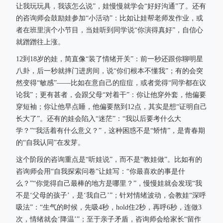
让我玩玩具，我该怎么说”，娃慢慢就学会“好好沟通”了。还有
的咨询师会鼓励娃参加“小活动”：比如让娃帮老师发作业，或
者在班里演个小节目，当娃听到同学说“你演得真好”，自信心
就蹭蹭往上涨。
12到18岁的娃，简直像“装了情绪开关”：前一秒还跟你聊明星
八卦，后一秒就摔门进房间，说“你们根本不懂我”；有的会突
然变得“敏感”——比如在意自己的痘痘，或者觉得“同学都在议
论我”；更有甚者，会跟父母“对着干”：你让他穿外套，他偏要
穿短袖；你让他早点睡，他偏要熬到12点，其实是想“证明自己
长大了”。还有的娃会陷入“迷茫”：“我以后要考什么大
学？”“我活着有什么意义？”，这种困惑不是“矫情”，是青春期
的“自我认同”在发芽。
这个阶段的咨询重点是“听娃说”，而不是“教娃做”。比如有的
咨询师会用“自我探索问卷”让娃写：“你最喜欢的事是什
么？”“你觉得自己最棒的地方是哪里？”，慢慢娃就会发现“我
不是‘父母的孩子’，是‘我自己’”；针对情绪波动，会教娃“深呼
吸法”：“生气的时候，先吸4秒，hold住2秒，再呼6秒，连做3
次，情绪就会‘降温’”；至于亲子矛盾，咨询师会给家长“留作