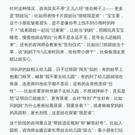
针对这种情况，咨询其实不用“正儿八经”坐在椅子上——更多
是“陪娃玩”：比如用表情卡片跟娃玩“猜猜我是谁”：“宝宝看，
这个小朋友皱着眉头，是不是像你早上找不到小熊时的样
子？”或者跟娃一起玩“过家家”，让娃当“妈妈”，照顾玩具宝宝
睡觉，慢慢他就会明白“分离不是永远不见，是等会儿还能回
来”。还有的咨询师会教家长“告别仪式”：比如出门前跟娃击个
掌，说“妈妈下午5点准时回来，给你带小饼干”，比偷偷溜走更
能让娃安心。
3到6岁的娃刚上幼儿园，日子过得跟“闯关”似的：有的娃早上
抱着门框哭，喊着“我不要去幼儿园”；有的到了幼儿园就缩在
角落，连老师叫他名字都不答应；还有的会突然变得“任
性”——比如非要穿粉色裙子去幼儿园，不然就摔杯子，其实是
想“证明自己能做主”。更有甚者，会对“性别”产生好奇：比如
问妈妈“为什么爸爸站着尿尿，我要坐着？”，或者偷偷穿妈妈
的高跟鞋，家长别慌，这是娃在探索“我是谁”。
这个阶段的咨询重点是“帮娃适应规则”和“解答好奇”。比如入
园前，咨询师会建议家长带娃去幼儿园“踩点”：看小朋友们玩