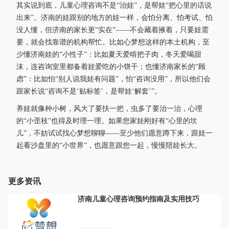
其实说到底，儿童心理咨询不是“治娃”，是帮娃“把心里的话说
出来”。济南的娃跟别的地方的娃一样，会怕分离、怕考试、怕
没人懂，但济南的家长更“实在”——不会藏着掖着，只要娃需
要，就会找靠谱的机构帮忙。比如心梦想这样的本土机构，至
少懂济南娃的“小性子”：比如夏天爱啃把子肉，冬天爱喝甜
沫，连咨询室里都备着娃爱吃的小饼干；也懂济南家长的“顾
虑”：比如怕“别人说我娃有问题”，怕“咨询没用”，所以他们会
跟家长说“咨询不是‘贴标签’，是帮娃‘解套’”。
养娃就像种小树，风大了要扶一把，虫多了要治一治，心理
的“小歪枝”也得及时理一理。如果您家娃刚好有“心里的坎
儿”，不妨试试找心梦想聊聊——至少他们愿意蹲下来，跟娃一
起看沙盘里的“小世界”，也愿意跟您一起，慢慢陪娃长大。
更多资讯
济南儿童心理咨询预约指南及实用技巧