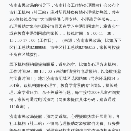
济南市民政局的指导下，济南社会工作协会现面向社会公布全
市社工机构（社工站）应对新冠肺炎疫情心理援助热线，共有
200位接线员为广大市民提供心理支持、心理疏导等服务……
心理援助对象包括因疫情原因在学习中遇到困难的儿童青少年
或在教育中遇到困惑的家长……接线时间：9：00-11：30，
13：30-17：00（工作日）。（来源：济南市民政局）比如历下
区社工总站82389068、市中区社工总站82796052，家长可按孩
子所在区域拨打。
线下机构预约需提前联系，避免跑空。比如某心理咨询机构，
工作时间09：00-18：00（来访时请提前电话预约，以免耽搁您
的宝贵时间！）地址济南市历城区花园路90-7号东环花园14-5-
501室。该机构拥有心理学、教育学背景的专业团队，擅长处
理儿童学业压力、亲子关系等问题，每年接待300+儿童咨询案
例，家长可通过电话预约（网页未提供具体号码，建议通过
114查询）。
济南市民政局提醒，预约要避坑。心理援助热线开展期间，各
社工机构（社工站）不得向心理援助对象收取咨询费、服务费
等任何形式的报酬，对恶意骚扰电话和信息将依法依规追究相