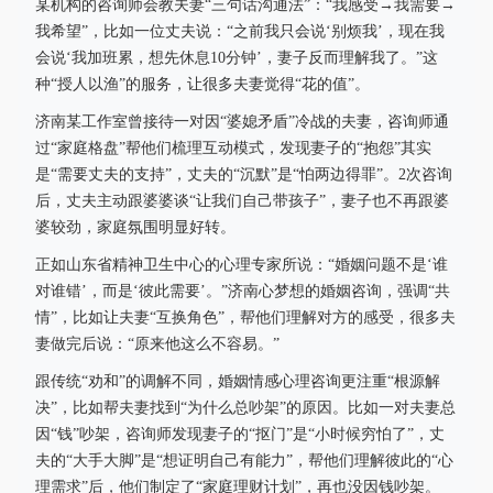
某机构的咨询师会教夫妻“三句话沟通法”：“我感受→我需要→
我希望”，比如一位丈夫说：“之前我只会说‘别烦我’，现在我
会说‘我加班累，想先休息10分钟’，妻子反而理解我了。”这
种“授人以渔”的服务，让很多夫妻觉得“花的值”。
济南某工作室曾接待一对因“婆媳矛盾”冷战的夫妻，咨询师通
过“家庭格盘”帮他们梳理互动模式，发现妻子的“抱怨”其实
是“需要丈夫的支持”，丈夫的“沉默”是“怕两边得罪”。2次咨询
后，丈夫主动跟婆婆谈“让我们自己带孩子”，妻子也不再跟婆
婆较劲，家庭氛围明显好转。
正如山东省精神卫生中心的心理专家所说：“婚姻问题不是‘谁
对谁错’，而是‘彼此需要’。”济南心梦想的婚姻咨询，强调“共
情”，比如让夫妻“互换角色”，帮他们理解对方的感受，很多夫
妻做完后说：“原来他这么不容易。”
跟传统“劝和”的调解不同，婚姻情感心理咨询更注重“根源解
决”，比如帮夫妻找到“为什么总吵架”的原因。比如一对夫妻总
因“钱”吵架，咨询师发现妻子的“抠门”是“小时候穷怕了”，丈
夫的“大手大脚”是“想证明自己有能力”，帮他们理解彼此的“心
理需求”后，他们制定了“家庭理财计划”，再也没因钱吵架。