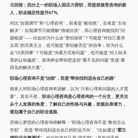
元回报；四分之一的职场人因压力辞职，而提前接受咨询的新
人，职业稳定性提升67%
。
对比“自我调节”和“心理咨询”，前者是“被动熬”，后者是“主动
解决”：自我调节只能缓解“情绪症状”，而心理咨询能找到“问
题根源”——比如你为什么会“害怕加班”？可能是“对自己要求
太高”的完美主义，也可能是“害怕被否定”的自卑；你为什么
会“讨厌同事”？可能是“沟通方式有问题”，也可能是“对人际关
系的认知偏差”。咨询师会帮你把这些“看不见的问题”变成“看
得见的解决方案”。
职场心理咨询不是“治病”，而是“帮你找到适合自己的路”
很多人对职场心理咨询有误解，以为“只有心理有问题的人才需
职业心理咨询是心理咨询的一个分支，更关注
要”。其实不然，
从个人发展的角度，了解自己的性格与兴趣，发掘自身潜力，
规划属于自己的职业道路
。
济南心梦想的心理咨询师解释：“职场心理咨询不是‘教你怎么
霍兰
升职’，而是‘帮你找到适合自己的职业方向’。”比如通过“
德职业兴趣测试
”，你会知道自己是"现实型"（喜欢动手操