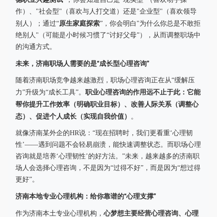
作）、"社会型"（喜欢与人打交道）还是"企业型"（喜欢领导
原生家庭探索
别人）；通过“
”，你会明白"为什么你总是不敢拒
绝别人"（可能是小时候习惯了“讨好父母”），从而调整职场中
的沟通方式。
未来，济南职场人需要的是“成长型心理咨询”
随着济南职场竞争越来越激烈，职场心理咨询正在从“缓解压
职业心理咨询的作用远不止于此：它能
力”升级为“成长工具”。
帮你提升工作效率（明确职业目标）、改善人际关系（调整心
态）、促进个人成长（实现自我价值）
。
就像济南某外企的HR说：“现在招聘时，我们更看重‘心理韧
性’——遇到问题不会轻易崩溃，能快速调整状态。而职场心理
咨询就是培养‘心理韧性’的好方法。”未来，越来越多的济南职
场人会选择心理咨询，不是因为“过得不好”，而是因为“想过得
更好”。
济南本地专业心理机构：给你靠谱的“心理支撑”
心梦想主要经营心理咨询、心理
作为济南本土专业心理机构，