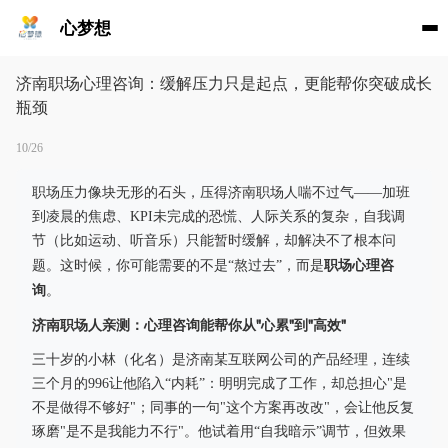
心梦想
济南职场心理咨询：缓解压力只是起点，更能帮你突破成长
瓶颈
10/26
职场压力像块无形的石头，压得济南职场人喘不过气——加班
到凌晨的焦虑、KPI未完成的恐慌、人际关系的复杂，自我调
节（比如运动、听音乐）只能暂时缓解，却解决不了根本问
职场心理咨
题。这时候，你可能需要的不是“熬过去”，而是
询
。
济南职场人亲测：心理咨询能帮你从"心累"到"高效"
三十岁的小林（化名）是济南某互联网公司的产品经理，连续
三个月的996让他陷入“内耗”：明明完成了工作，却总担心"是
不是做得不够好"；同事的一句"这个方案再改改"，会让他反复
琢磨"是不是我能力不行"。他试着用“自我暗示”调节，但效果