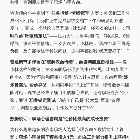
甚微，直到朋友推荐了职场心理咨询。
任务拆解+情绪管理
咨询师给小林定制了“
”方案：每天把工作分
成3个小目标（比如"上午完成需求文档"“下午和研发对齐进
度”），完成一个就给自己奖励（比如喝一杯喜欢的咖啡）；同
呼吸锚定法
时教他“
”——压力大时，用4秒吸气、7秒屏息、8秒
呼气，快速平复情绪。三次咨询后，小林说：“现在加班不再是
负担，反而能专注于解决问题，连同事都说我‘状态变好了’。”
普通调节多停留在“缓解表面情绪”，而咨询能直击根源
——像
小林这样的案例，在济南职场心理咨询中很常见。比如某国企
逐
的小A，因为“不敢和同事打招呼”陷入社交恐惧，咨询师用“
步暴露法
”帮他突破：从和同事说“早上好”开始，慢慢敢参与团
队讨论，现在已经成了项目组的核心成员；还有职场迷茫的小
职业锚定测试
张，通过“
”明确了自己是“技术型”而非“管理
型”，调整职业规划后，工作效率提升了30%。
数据说话：职场心理咨询是“性价比最高的成长投资”
为什么越来越多的济南职场人选择心理咨询？数据给出了答
职场心理健康干预每投入1元，能在工作能力提升上获得4
案：