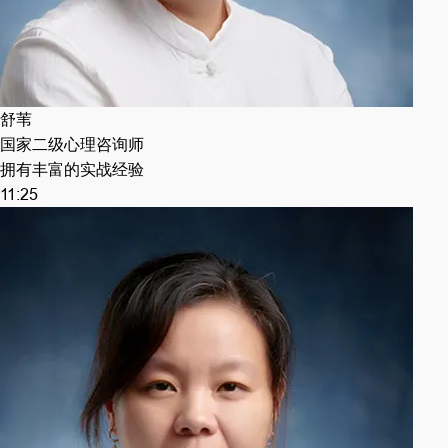
舒苇
国家二级心理咨询师
拥有丰富的实战经验
11:25