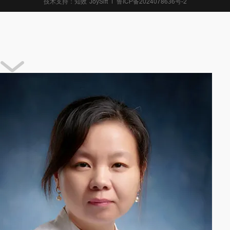
技术支持：
知效
JoySift
鲁ICP备2024078636号-2