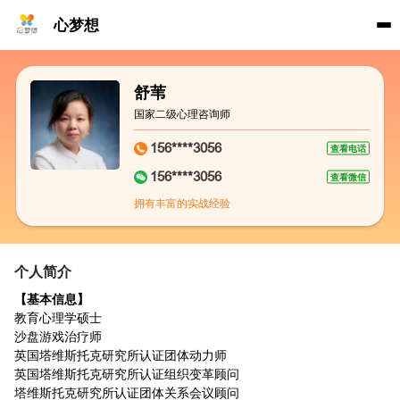
心梦想
舒苇
国家二级心理咨询师
156****3056
查看电话
156****3056
查看微信
拥有丰富的实战经验
个人简介
【基本信息】
教育心理学硕士
沙盘游戏治疗师
英国塔维斯托克研究所认证团体动力师
英国塔维斯托克研究所认证组织变革顾问
塔维斯托克研究所认证团体关系会议顾问