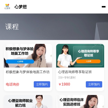
心梦想
课程
积极想象与梦体验地面工作坊
心理咨询师尊享取证班
350+学时课时
1980
电话询价
立即预约
立即预约
￥